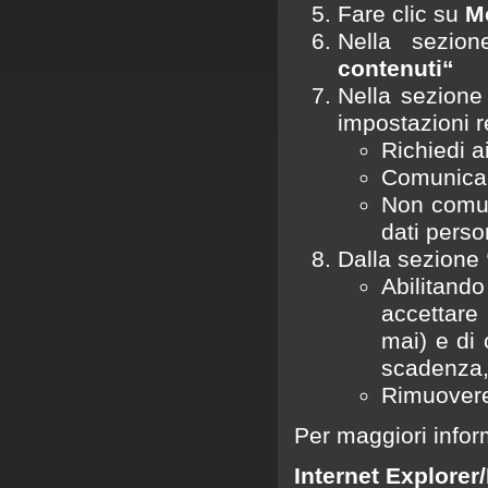
Fare clic su
M
Nella sezion
contenuti“
Nella sezion
impostazioni r
Richiedi a
Comunica a
Non comun
dati perso
Dalla sezione
Abilitando
accettare 
mai) e di 
scadenza, 
Rimuovere
Per maggiori infor
Internet Explorer