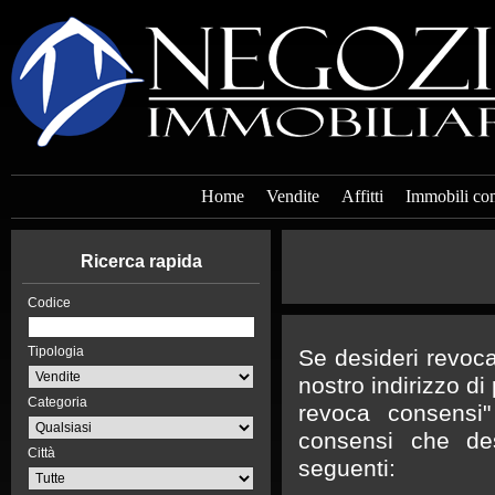
Home
Vendite
Affitti
Immobili co
Ricerca rapida
Codice
Tipologia
Se desideri revoca
nostro indirizzo di
Categoria
revoca consensi"
consensi che des
Città
seguenti: